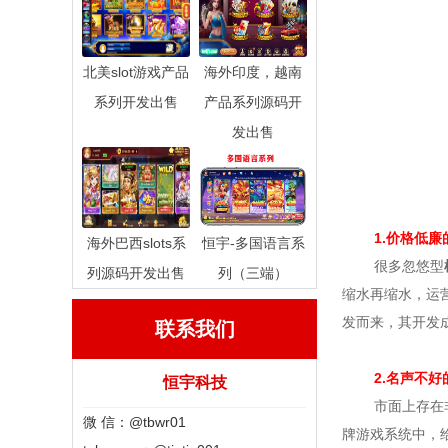
北美slot游戏产品
海外印度，越南
系列开发出售
产品系列源码开
发出售
1.价格低
海外巴西slots系
恒宇-多国语言系
很多忽悠型
列源码开发出售
列（三端）
缩水再缩水，运
发而来，其开发
联系我们
2.名声不
恒宇科技
市面上存在
微 信：@tbwr01
牌游戏系统中，